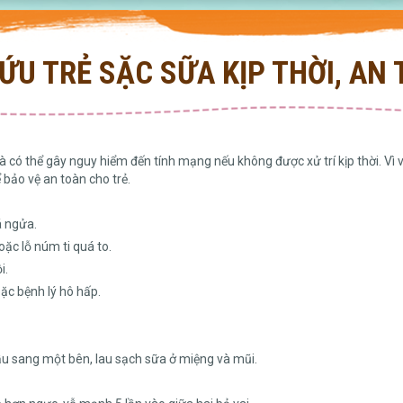
U TRẺ SẶC SỮA KỊP THỜI, AN
và có thể gây nguy hiểm đến tính mạng nếu không được xử trí kịp thời. Vì
bảo vệ an toàn cho trẻ.
á ngửa.
ặc lỗ núm ti quá to.
i.
ặc bệnh lý hô hấp.
 đầu sang một bên, lau sạch sữa ở miệng và mũi.