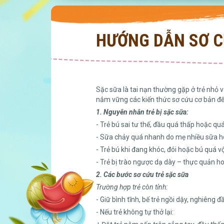
HƯỚNG DẪN SƠ CỨ
Sặc sữa là tai nạn thường gặp ở trẻ nhỏ 
nắm vững các kiến thức sơ cứu cơ bản để 
1. Nguyên nhân trẻ bị sặc sữa:
- Trẻ bú sai tư thế, đầu quá thấp hoặc qu
- Sữa chảy quá nhanh do mẹ nhiều sữa ho
- Trẻ bú khi đang khóc, đói hoặc bú quá vộ
- Trẻ bị trào ngược dạ dày – thực quản ho
2. Các bước sơ cứu trẻ sặc sữa
Trường hợp trẻ còn tỉnh:
- Giữ bình tĩnh, bế trẻ ngồi dậy, nghiêng
- Nếu trẻ không tự thở lại: