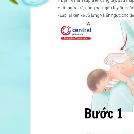
+ Đặt trẻ nằm sấp trên cẳng tay, đầu thấp
+ Lật ngửa trẻ, dùng hai ngón tay ấn 5 l
- Lặp lại xen kẽ vỗ lưng và ấn ngực cho đến 