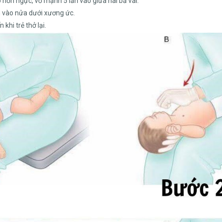
 hơn ngực, vỗ mạnh 5 lần vào giữa hai bả vai.
ần vào nửa dưới xương ức.
khi trẻ thở lại.